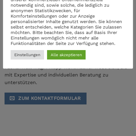
Projekte im Einklang mit dem Naturschutzrecht zu
notwendig sind, sowie solche, die lediglich zu
gestalten. Wir sind Ihr erfahrener Partner in
anonymen Statistikzwecken, für
rechtlichen Fragen und setzen uns persönlich dafür
Komforteinstellungen oder zur Anzeige
personalisierter Inhalte genutzt werden. Sie können
ein, dass Ihre Anliegen bestmöglich berücksichtigt
selbst entscheiden, welche Kategorien Sie zulassen
werden.
möchten. Bitte beachten Sie, dass auf Basis Ihrer
Einstellungen womöglich nicht mehr alle
Funktionalitäten der Seite zur Verfügung stehen.
Kontaktieren Sie uns für ein unverbindliches
Erstgespräch. Gemeinsam können wir sicherstellen,
Einstellungen
Alle akzeptieren
dass Ihre Vorhaben rechtlich abgesichert sind. Unser
Fachanwalt Mag. Philipp Wohlmacher freut sich, Sie
mit Expertise und individuellen Beratung zu
unterstützen.
ZUM KONTAKTFORMULAR