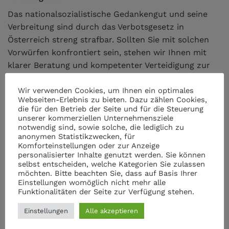
Das nationalsozialistische Gedankengut und seine
Verbreitung sind durch das Verbotsgesetz in
Österreich streng strafbar. Sollten Sie mit solchen
Vorwürfen konfrontiert sein, stehen wir Ihnen mit
klarer Beratung und kompetenter Verteidigung zur
Seite.
Wir verwenden Cookies, um Ihnen ein optimales
Webseiten-Erlebnis zu bieten. Dazu zählen Cookies,
die für den Betrieb der Seite und für die Steuerung
unserer kommerziellen Unternehmensziele
notwendig sind, sowie solche, die lediglich zu
Wann ist es sinnvoll einen Anwalt für
anonymen Statistikzwecken, für
Komforteinstellungen oder zur Anzeige
Strafrecht zu kontaktieren?
personalisierter Inhalte genutzt werden. Sie können
selbst entscheiden, welche Kategorien Sie zulassen
Eine frühzeitge Beratung eines Rechtsanwalts für
möchten. Bitte beachten Sie, dass auf Basis Ihrer
Strafrecht kann entscheidend für den Erfolg Ihrer
Einstellungen womöglich nicht mehr alle
Funktionalitäten der Seite zur Verfügung stehen.
Verteidigung sein. Bereits im frühen Stadium eines
Strafverfahrens lassen sich Weichen stellen, die den
Einstellungen
Alle akzeptieren
Ausgang des Verfahrens massgeblich beeinflussen.