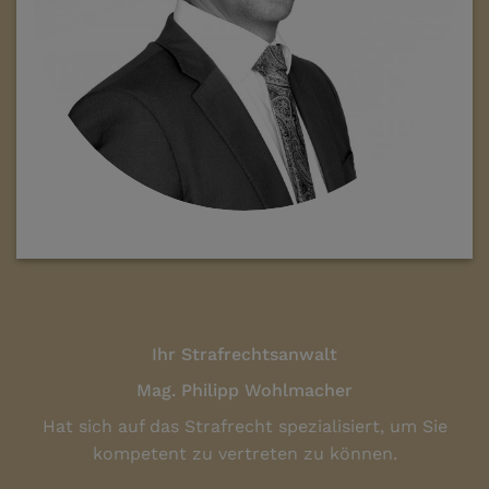
Ihr Strafrechtsanwalt
Mag. Philipp Wohlmacher
Hat sich auf das Strafrecht spezialisiert, um Sie
kompetent zu vertreten zu können.