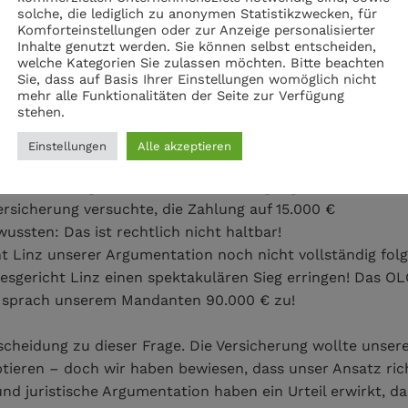
solche, die lediglich zu anonymen Statistikzwecken, für
Komforteinstellungen oder zur Anzeige personalisierter
Inhalte genutzt werden. Sie können selbst entscheiden,
welche Kategorien Sie zulassen möchten. Bitte beachten
Sie, dass auf Basis Ihrer Einstellungen womöglich nicht
 dass erstklassige juristische Expertise den Unterschie
mehr alle Funktionalitäten der Seite zur Verfügung
stehen.
ungsfall haben wir nicht nur für unseren Mandanten gek
Einstellungen
Alle akzeptieren
 Versicherungsinstitut eine Entschädigung von 90.000 € f
ersicherung versuchte, die Zahlung auf 15.000 €
ssten: Das ist rechtlich nicht haltbar!
 Linz unserer Argumentation noch nicht vollständig folg
gericht Linz einen spektakulären Sieg erringen! Das OL
d sprach unserem Mandanten 90.000 € zu!
scheidung zu dieser Frage. Die Versicherung wollte unser
ieren – doch wir haben bewiesen, dass unser Ansatz richt
nd juristische Argumentation haben ein Urteil erwirkt, da