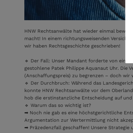
HNW Rechtsanwälte hat wieder einmal bewiesen,
macht! In einem richtungsweisenden Versicher
wir haben Rechtsgeschichte geschrieben!
🔹 Der Fall: Unser Mandant forderte von einem
gestohlene Patek Philippe Aquanaut Uhr. Die V
(Anschaffungspreis) zu begrenzen – doch wir wu
🔹 Der Durchbruch: Während das Landesgericht
konnte HNW Rechtsanwälte vor dem Oberlandes
hob die erstinstanzliche Entscheidung auf un
🔹 Warum das so wichtig ist?
➡ Noch nie gab es eine höchstgerichtliche Ent
Argumentation zur Wertermittlung nicht akzept
➡ Präzedenzfall geschaffen! Unsere Strategie u